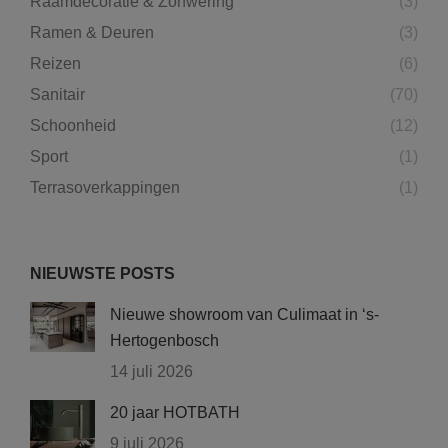
Raamdecoratie & Zonwering
(3)
Ramen & Deuren
(3)
Reizen
(6)
Sanitair
(70)
Schoonheid
(12)
Sport
(1)
Terrasoverkappingen
(1)
NIEUWSTE POSTS
Nieuwe showroom van Culimaat in ‘s-
Hertogenbosch
14 juli 2026
20 jaar HOTBATH
9 juli 2026