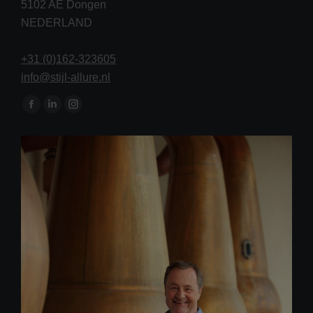
5102 AE Dongen
NEDERLAND
+31 (0)162-323605
info@stijl-allure.nl
Vind ons op:
Facebook
Linkedin
Instagram
page
page
page
opens
opens
opens
in
in
in
new
new
new
window
window
window