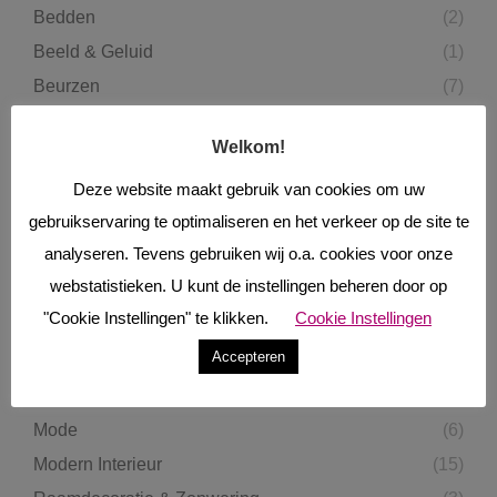
Bedden
(2)
Beeld & Geluid
(1)
Beurzen
(7)
Binnendeuren
(1)
Welkom!
Blogpost
(38)
Boekrecensies
(22)
Deze website maakt gebruik van cookies om uw
gebruikservaring te optimaliseren en het verkeer op de site te
Eten & Drinken
(33)
analyseren. Tevens gebruiken wij o.a. cookies voor onze
Fietsen
(1)
webstatistieken. U kunt de instellingen beheren door op
Gevelbekleding
(1)
"Cookie Instellingen" te klikken.
Cookie Instellingen
Haarden & Kachels
(5)
Accepteren
Keukens
(38)
Lifestyle
(7)
Mode
(6)
Modern Interieur
(15)