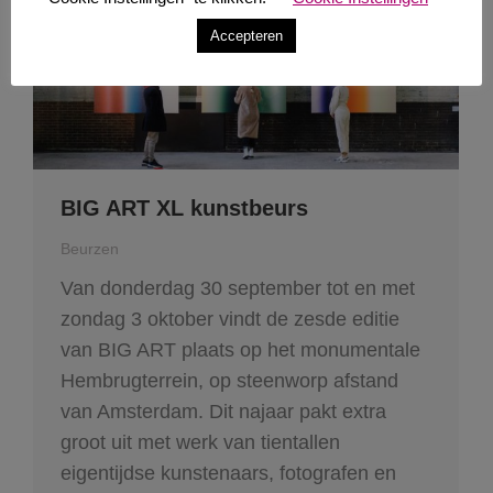
Accepteren
BIG ART XL kunstbeurs
Beurzen
Van donderdag 30 september tot en met
zondag 3 oktober vindt de zesde editie
van BIG ART plaats op het monumentale
Hembrugterrein, op steenworp afstand
van Amsterdam. Dit najaar pakt extra
groot uit met werk van tientallen
eigentijdse kunstenaars, fotografen en