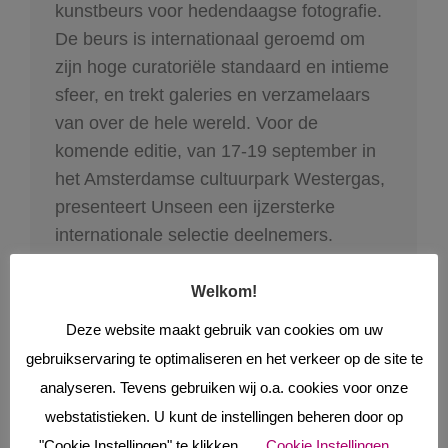
kunstbeurs voor hedendaagse fotografie.
De beurs is internationaal geroemd om
zijn hoge curatoriële standaard en intieme
sfeer, en trekt galeries en verzamelaars
van over de hele wereld. Voor de
komende editie, van 17-19 september in
het Amsterdamse cultuurpark Westergas,
presenteert Unseen een ijzersterke
internationale selectie deelnemers.
Opvallend is de prominente aanwezigheid
van Europese top galeries.
Welkom!
Deze website maakt gebruik van cookies om uw
gebruikservaring te optimaliseren en het verkeer op de site te
analyseren. Tevens gebruiken wij o.a. cookies voor onze
webstatistieken. U kunt de instellingen beheren door op
"Cookie Instellingen" te klikken.
Cookie Instellingen