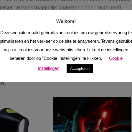
fietser. Wetenschappelijk onderzoek door TNO heeft
ichtbaarheid en veiligheid van fietsers aanzienlijk
Welkom!
Deze website maakt gebruik van cookies om uw gebruikservaring te
ndster van de Ziemi, wil dat jij op je racefiets je kunt
ptimaliseren en het verkeer op de site te analyseren. Tevens gebruik
t je goed te zien bent. De snelheid en de wind maken
wij o.a. cookies voor onze webstatistieken. U kunt de instellingen
er je gebeurt. Het risico op ongelukken verklein je door
beheren door op "Cookie Instellingen" te klikken.
Cookie
erkenbaar te zijn als mens.
Instellingen
Accepteren
ER