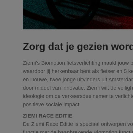
Zorg dat je gezien wor
Ziemi’s Biomotion fietsverlichting maakt jouw
waardoor jij herkenbaar bent als fietser en 5 ke
en Douwe, twee jonge uitvinders uit Amsterdam.
door middel van innovatie. Ziemi wilt de veili
ideologie om de verkeersdeelnemer te verlicht
positieve sociale impact.
ZIEMI RACE EDITIE
De Ziemi Race Editie is speciaal ontworpen voo
functie met de baanbrekende Biomotion functi