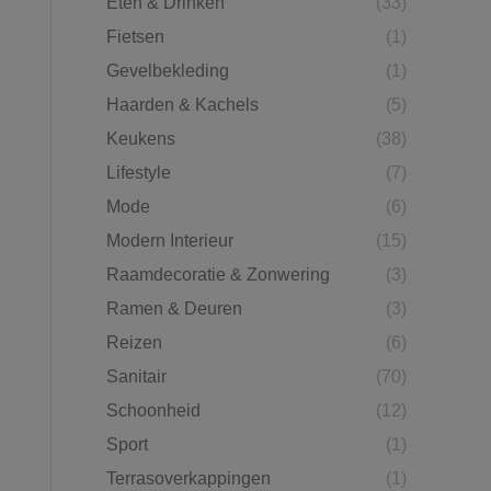
Eten & Drinken
(33)
Fietsen
(1)
Gevelbekleding
(1)
Haarden & Kachels
(5)
Keukens
(38)
Lifestyle
(7)
Mode
(6)
Modern Interieur
(15)
Raamdecoratie & Zonwering
(3)
Ramen & Deuren
(3)
Reizen
(6)
Sanitair
(70)
Schoonheid
(12)
Sport
(1)
Terrasoverkappingen
(1)