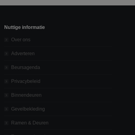
Nuttige informatie
Over ons
Adverteren
Beursagenda
Privacybeleid
Binnendeuren
Gevelbekleding
Ramen & Deuren