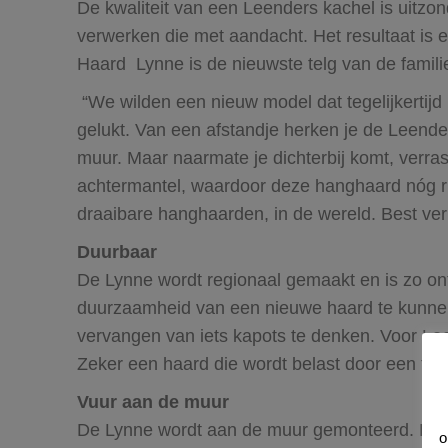
De kwaliteit van een Leenders kachel is uitzon
verwerken die met aandacht. Het resultaat is e
Haard Lynne is de nieuwste telg van de famili
“We wilden een nieuw model dat tegelijkertijd
gelukt. Van een afstandje herken je de Leender
muur. Maar naarmate je dichterbij komt, verra
achtermantel, waardoor deze hanghaard nóg ru
draaibare hanghaarden, in de wereld. Best ver
Duurbaar
De Lynne wordt regionaal gemaakt en is zo ont
duurzaamheid van een nieuwe haard te kunnen 
vervangen van iets kapots te denken. Voor Lee
Zeker een haard die wordt belast door een flin
Vuur aan de muur
De Lynne wordt aan de muur gemonteerd. Dat 
o