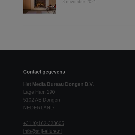
8 november 2021
Contact gegevens
Het Media Bureau Dongen B.V.
Lage Ham 190
5102 AE Dongen
NEDERLAND
+31 (0)162-323605
info@stijl-allure.nl