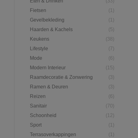
Eten & Drinken
(33)
Fietsen
(1)
Gevelbekleding
(1)
Haarden & Kachels
(5)
Keukens
(38)
Lifestyle
(7)
Mode
(6)
Modern Interieur
(15)
Raamdecoratie & Zonwering
(3)
Ramen & Deuren
(3)
Reizen
(6)
Sanitair
(70)
Schoonheid
(12)
Sport
(1)
Terrasoverkappingen
(1)