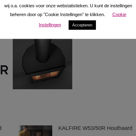
echts. Een draaibaar vuur aan de muur.
wij o.a. cookies voor onze webstatistieken. U kunt de instellingen
ers.nl
beheren door op "Cookie Instellingen" te klikken.
Cookie
Instellingen
Accepteren
d
KALFIRE W53/50R Houthaard