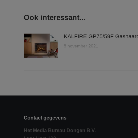
Ook interessant...
KALFIRE GP75/59F Gashaar
8 november 2021
Contact gegevens
Het Media Bureau Dongen B.V.