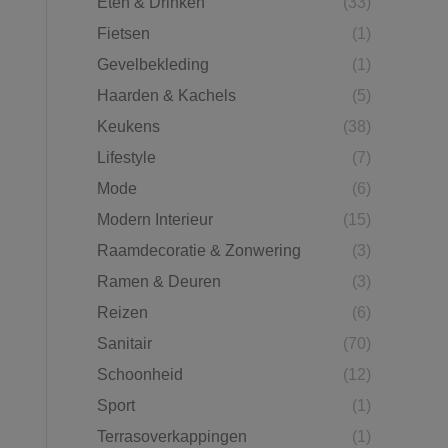
Eten & Drinken
(33)
Fietsen
(1)
Gevelbekleding
(1)
Haarden & Kachels
(5)
Keukens
(38)
Lifestyle
(7)
Mode
(6)
Modern Interieur
(15)
Raamdecoratie & Zonwering
(3)
Ramen & Deuren
(3)
Reizen
(6)
Sanitair
(70)
Schoonheid
(12)
Sport
(1)
Terrasoverkappingen
(1)