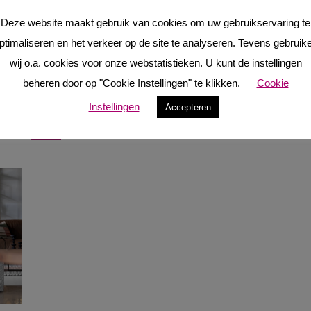
ele liftdeur en beschikt de haard over het Easy Door
Deze website maakt gebruik van cookies om uw gebruikservaring te
t naar voren schuiven zodat ieder hoekje eenvoudig is
ptimaliseren en het verkeer op de site te analyseren. Tevens gebruik
n metalen hoeklijsten, die voor vuilophoping kunnen
wij o.a. cookies voor onze webstatistieken. U kunt de instellingen
beheren door op "Cookie Instellingen" te klikken.
Cookie
Instellingen
Accepteren
 hebt gelezen. Maak vrijblijvend een afspraak bij een
indt ze
HIER
.