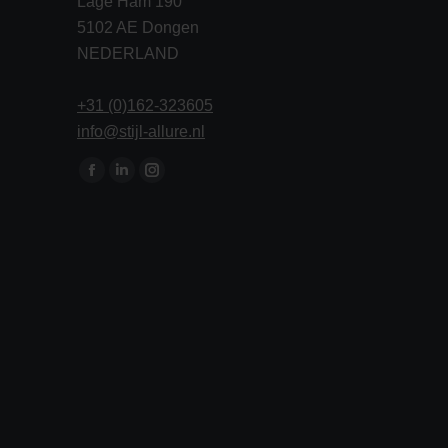
Lage Ham 190
5102 AE Dongen
NEDERLAND
+31 (0)162-323605
info@stijl-allure.nl
Vind ons op:
Facebook
Linkedin
Instagram
page
page
page
opens
opens
opens
in
in
in
new
new
new
window
window
window