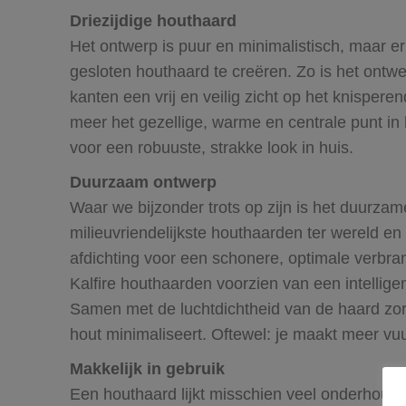
Driezijdige houthaard
Het ontwerp is puur en minimalistisch, maar e
gesloten houthaard te creëren. Zo is het ontwer
kanten een vrij en veilig zicht op het knispe
meer het gezellige, warme en centrale punt in
voor een robuuste, strakke look in huis.
Duurzaam ontwerp
Waar we bijzonder trots op zijn is het duurza
milieuvriendelijkste houthaarden ter wereld en
afdichting voor een schonere, optimale verbr
Kalfire houthaarden voorzien van een intellig
Samen met de luchtdichtheid van de haard zorg
hout minimaliseert. Oftewel: je maakt meer vu
Makkelijk in gebruik
Een houthaard lijkt misschien veel onderhoud n