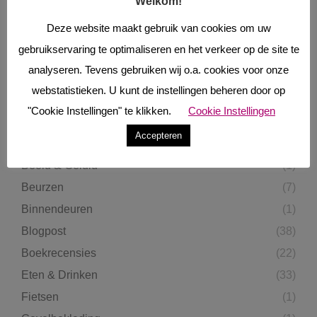
Welkom!
Deze website maakt gebruik van cookies om uw
gebruikservaring te optimaliseren en het verkeer op de site te
analyseren. Tevens gebruiken wij o.a. cookies voor onze
webstatistieken. U kunt de instellingen beheren door op
ONDERWERPEN
"Cookie Instellingen" te klikken.
Cookie Instellingen
Autotests
(9)
Accepteren
Bedden
(2)
Beeld & Geluid
(1)
Beurzen
(7)
Binnendeuren
(1)
Blogpost
(38)
Boekrecensies
(22)
Eten & Drinken
(33)
Fietsen
(1)