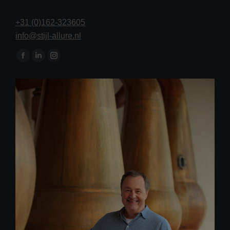
+31 (0)162-323605
info@stijl-allure.nl
Vind ons op:
Facebook
Linkedin
Instagram
page
page
page
opens
opens
opens
in
in
in
new
new
new
window
window
window