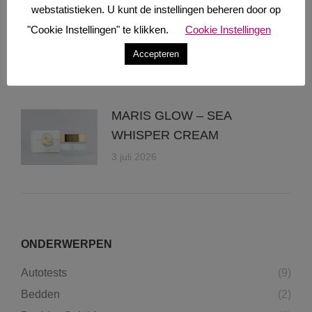
webstatistieken. U kunt de instellingen beheren door op
"Cookie Instellingen" te klikken.
Cookie Instellingen
SALT OF THE EARTH –
natuurlijke deodorants
Accepteren
3 juli 2026
MARIS GLOW – SEA
WHISPER CREAM
3 juli 2026
ONDERWERPEN
Autotests
(9)
Bedden
(2)