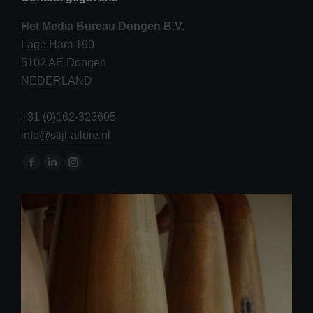
Het Media Bureau Dongen B.V.
Lage Ham 190
5102 AE Dongen
NEDERLAND
+31 (0)162-323605
info@stijl-allure.nl
Vind ons op:
Facebook
Linkedin
Instagram
page
page
page
opens
opens
opens
in
in
in
new
new
new
window
window
window