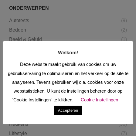
ONDERWERPEN
Autotests
(9)
Bedden
(2)
Beeld & Geluid
(1)
Beurzen
(7)
Welkom!
Binnendeuren
(1)
Deze website maakt gebruik van cookies om uw
Blogpost
(38)
gebruikservaring te optimaliseren en het verkeer op de site te
Boekrecensies
(22)
analyseren. Tevens gebruiken wij o.a. cookies voor onze
Eten & Drinken
(33)
webstatistieken. U kunt de instellingen beheren door op
Fietsen
(1)
"Cookie Instellingen" te klikken.
Cookie Instellingen
Gevelbekleding
(1)
Accepteren
Haarden & Kachels
(5)
Keukens
(38)
Lifestyle
(7)