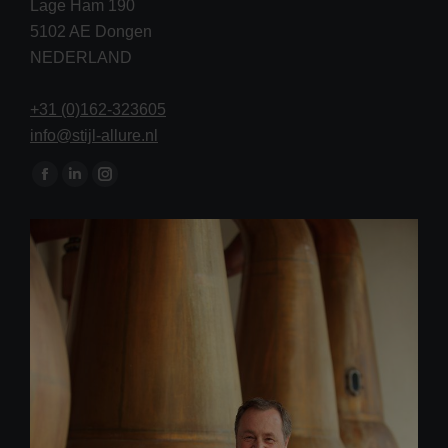
Lage Ham 190
5102 AE Dongen
NEDERLAND
+31 (0)162-323605
info@stijl-allure.nl
Vind ons op:
Facebook
Linkedin
Instagram
page
page
page
opens
opens
opens
in
in
in
new
new
new
window
window
window