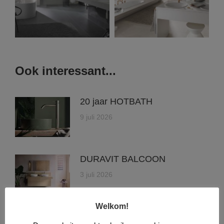
Ook interessant...
20 jaar HOTBATH
9 juli 2026
DURAVIT BALCOON
3 juli 2026
Welkom!