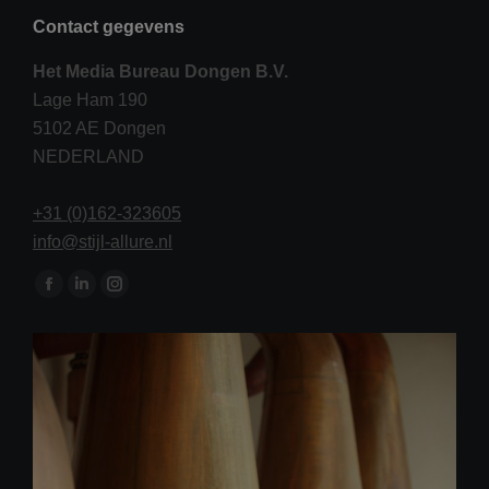
Contact gegevens
Het Media Bureau Dongen B.V.
Lage Ham 190
5102 AE Dongen
NEDERLAND
+31 (0)162-323605
info@stijl-allure.nl
Vind ons op:
Facebook
Linkedin
Instagram
page
page
page
opens
opens
opens
in
in
in
new
new
new
window
window
window