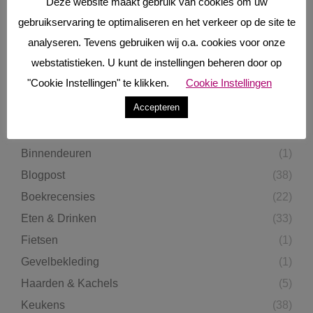
Deze website maakt gebruik van cookies om uw
gebruikservaring te optimaliseren en het verkeer op de site te
ONDERWERPEN
analyseren. Tevens gebruiken wij o.a. cookies voor onze
webstatistieken. U kunt de instellingen beheren door op
Autotests
(9)
"Cookie Instellingen" te klikken.
Cookie Instellingen
Bedden
(2)
Accepteren
Beeld & Geluid
(1)
Beurzen
(7)
Binnendeuren
(1)
Blogpost
(38)
Boekrecensies
(22)
Eten & Drinken
(33)
Fietsen
(1)
Gevelbekleding
(1)
Haarden & Kachels
(5)
Keukens
(38)