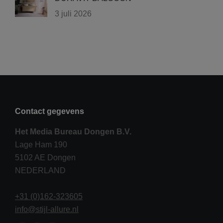
3 juli 2026
Contact gegevens
Het Media Bureau Dongen B.V.
Lage Ham 190
5102 AE Dongen
NEDERLAND
+31 (0)162-323605
info@stijl-allure.nl