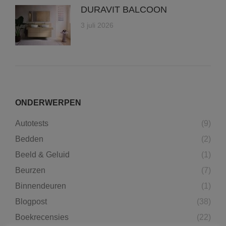
DURAVIT BALCOON
3 juli 2026
ONDERWERPEN
Autotests
(9)
Bedden
(2)
Beeld & Geluid
(1)
Beurzen
(7)
Binnendeuren
(1)
Blogpost
(38)
Boekrecensies
(22)