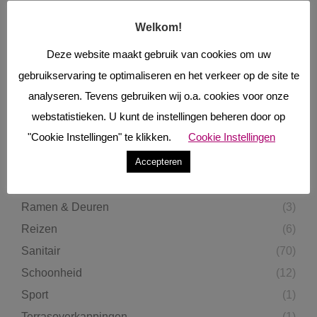
Eten & Drinken
(33)
Welkom!
Fietsen
(1)
Gevelbekleding
(1)
Deze website maakt gebruik van cookies om uw
gebruikservaring te optimaliseren en het verkeer op de site te
Haarden & Kachels
(5)
analyseren. Tevens gebruiken wij o.a. cookies voor onze
Keukens
(38)
webstatistieken. U kunt de instellingen beheren door op
Lifestyle
(7)
"Cookie Instellingen" te klikken.
Cookie Instellingen
Mode
(6)
Accepteren
Modern Interieur
(15)
Raamdecoratie & Zonwering
(3)
Ramen & Deuren
(3)
Reizen
(6)
Sanitair
(70)
Schoonheid
(12)
Sport
(1)
Terrasoverkappingen
(1)