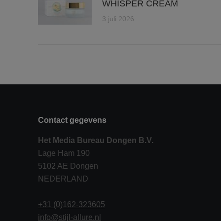
WHISPER CREAM
3 juli 2026
Contact gegevens
Het Media Bureau Dongen B.V.
Lage Ham 190
5102 AE Dongen
NEDERLAND
+31 (0)162-323605
info@stijl-allure.nl