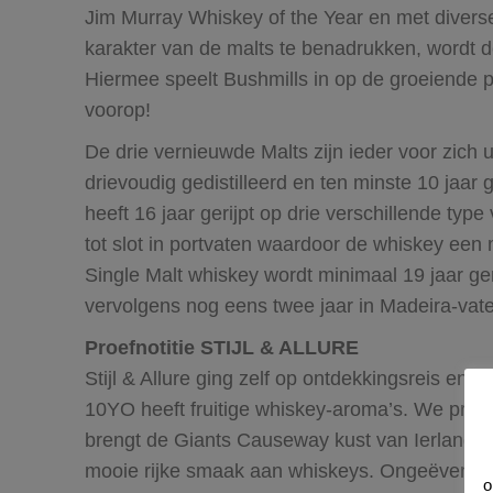
Jim Murray Whiskey of the Year en met divers
karakter van de malts te benadrukken, wordt d
Hiermee speelt Bushmills in op de groeiende pr
voorop!
De drie vernieuwde Malts zijn ieder voor zich
drievoudig gedistilleerd en ten minste 10 jaar
heeft 16 jaar gerijpt op drie verschillende ty
tot slot in portvaten waardoor de whiskey een
Single Malt whiskey wordt minimaal 19 jaar ge
vervolgens nog eens twee jaar in Madeira-vat
Proefnotitie STIJL & ALLURE
Stijl & Allure ging zelf op ontdekkingsreis en 
10YO heeft fruitige whiskey-aroma’s. We proe
brengt de Giants Causeway kust van Ierland, 
mooie rijke smaak aan whiskeys. Ongeëvenaa
o