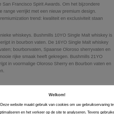
e San Francisco Spirit Awards. Om het bijzondere
e range verrijkt met een nieuw premium design.
emiumization trend: kwaliteit en exclusiviteit staan
 unieke whiskeys. Bushmills 10YO Single Malt whiskey is
 gerijpt in bourbon vaten. De 16YO Single Malt whiskey
pe vaten; bourbonvaten, Spaanse Oloroso sherryvaten en
 mooie rijke smaak heeft gekregen. Bushmills 21YO
rijpt in voormalige Oloroso Sherry en Bourbon vaten en
en.
proefde de diversiteit van de nieuwe range. De Bushmills
ven tonen van honing, vanille en melkchocolade. Wat
Welkom!
met Bushmills vernieuwde Single Malts, toch weer een
Deze website maakt gebruik van cookies om uw gebruikservaring te
rd!
ptimaliseren en het verkeer op de site te analyseren. Tevens gebruik