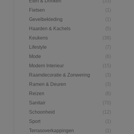
Eten & Drinken
(33)
Fietsen
(1)
Gevelbekleding
(1)
Haarden & Kachels
(5)
Keukens
(38)
Lifestyle
(7)
Mode
(6)
Modern Interieur
(15)
Raamdecoratie & Zonwering
(3)
Ramen & Deuren
(3)
Reizen
(6)
Sanitair
(70)
Schoonheid
(12)
Sport
(1)
Terrasoverkappingen
(1)