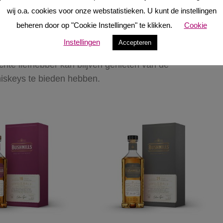
wij o.a. cookies voor onze webstatistieken. U kunt de instellingen
us voor de toekomst. Het merk wil toetreden tot de
beheren door op "Cookie Instellingen" te klikken.
Cookie
iet enkel geïnvesteerd in de huidige range; in 2021
Instellingen
Accepteren
 distilleerderij neergezet. Bushmills is er al
chte liefhebber kan blijven genieten van de
iskeys te bieden hebben.