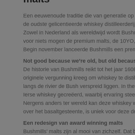
Een eeuwenoude traditie die van generatie op
de oudste gelicentieerde whiskey distilleerderij 
Zowel in Nederland als wereldwijd wordt Bush
voor niets mogen de premium malts, de 10Y
Begin november lanceerde Bushmills een premi
Not good because we’re old, but old becau
De historie van Bushmills reikt tot het jaar 16
originele vergunning kreeg om whiskey te disti
langs de rivier de Bush verspreid liggen. In th
Ierse whiskey gecreëerd, waarbij ervaring ste
Nergens anders ter wereld kan deze whiskey w
over het basaltgesteente, is uniek voor deze d
Een redesign van award winning malts
Bushmills’ malts zijn al mooi van zichzelf. Dat b