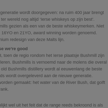
 generatie wordt doorgegeven: na ruim 400 jaar brengt
ter wereld nog altijd ‘Ierse whiskeys op zijn best’.
mills gezien als een van de beste whiskeymerken. Niet
O, 16YO en 21YO, award winning worden genoemd.
um redesign van deze Malts lijn.
se we’re good
08, toen de regio rondom het Ierse plaatsje Bushmill zijn
lleren. Bushmills is vernoemd naar de molens die overal
e old Bushmills distillery wordt al eeuwenlang de beste
eds wordt overgeleverd aan de nieuwe generatie.
orden gemaakt: het water van de River Bush, dat golft
rank.
lijkt wel uit het feit dat de range reeds bekroond is als