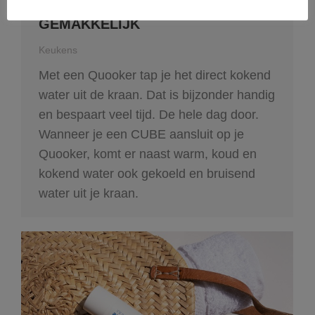
QUOOKER MAAKT HET JE
GEMAKKELIJK
Keukens
Met een Quooker tap je het direct kokend
water uit de kraan. Dat is bijzonder handig
en bespaart veel tijd. De hele dag door.
Wanneer je een CUBE aansluit op je
Quooker, komt er naast warm, koud en
kokend water ook gekoeld en bruisend
water uit je kraan.